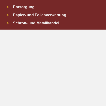
Entsorgung
Papier- und Folienverwertung
Schrott- und Metallhandel
Containerdienst
Beratung
Annahmezeiten:
Mo. – Do.
08.30 Uhr – 11.30 Uhr
13.00 Uhr – 15.30 Uhr
Freitag
08.30 Uhr – 11.30 Uhr
Information